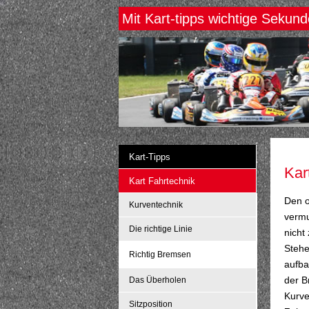
Mit Kart-tipps wichtige Sekun
Kart-Tipps
Kar
Kart Fahrtechnik
Den o
Kurventechnik
vermu
Die richtige Linie
nicht
Stehe
Richtig Bremsen
aufba
der B
Das Überholen
Kurve
Sitzposition