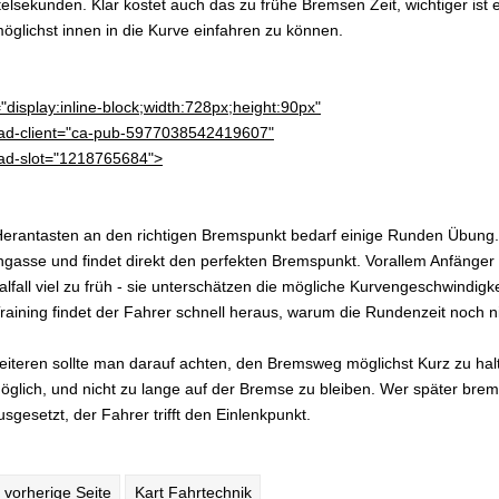
elsekunden. Klar kostet auch das zu frühe Bremsen Zeit, wichtiger ist e
öglichst innen in die Kurve einfahren zu können.
="display:inline-block;width:728px;height:90px"
ad-client="ca-pub-5977038542419607"
ad-slot="1218765684">
erantasten an den richtigen Bremspunkt bedarf einige Runden Übung.
gasse und findet direkt den perfekten Bremspunkt. Vorallem Anfänger
lfall viel zu früh - sie unterschätzen die mögliche Kurvengeschwindigke
raining findet der Fahrer schnell heraus, warum die Rundenzeit noch n
iteren sollte man darauf achten, den Bremsweg möglichst Kurz zu halt
öglich, und nicht zu lange auf der Bremse zu bleiben. Wer später bremst
usgesetzt, der Fahrer trifft den Einlenkpunkt.
vorherige Seite
Kart Fahrtechnik