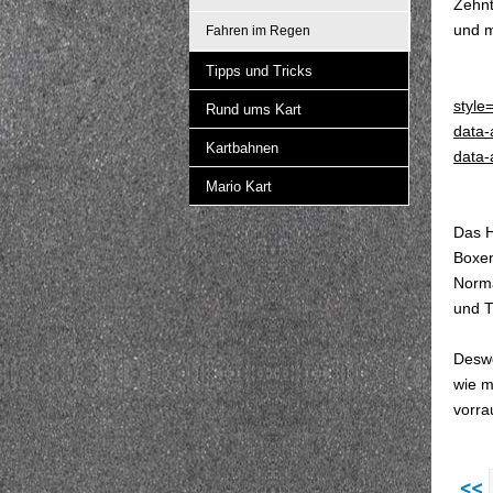
Zehnt
und m
Fahren im Regen
Tipps und Tricks
style
Rund ums Kart
data-
Kartbahnen
data-
Mario Kart
Das H
Boxen
Norma
und T
Deswe
wie m
vorra